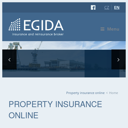
CZ
EN
Menu
Property insurance online
<
Home
YOU ARE HERE
PROPERTY INSURANCE
ONLINE