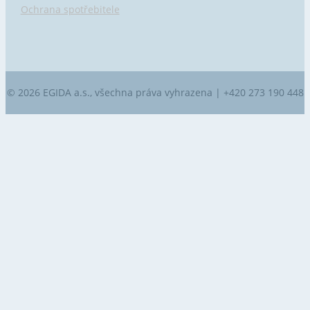
Ochrana spotřebitele
© 2026 EGIDA a.s., všechna práva vyhrazena | +420 273 190 448