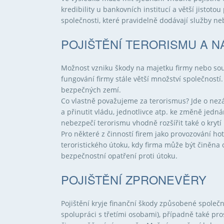
kredibility u bankovních institucí a větší jistot
společnosti, které pravidelně dodávají služby n
POJIŠTĚNÍ TERORISMU A N
Možnost vzniku škody na majetku firmy nebo souv
fungování firmy stále větší množství společností.
bezpečných zemí.
Co vlastně považujeme za terorismus? Jde o nezá
a přinutit vládu, jednotlivce atp. ke změně jedná
nebezpečí terorismu vhodně rozšířit také o krytí
Pro některé z činností firem jako provozování ho
teroristického útoku, kdy firma může být činěna 
bezpečnostní opatření proti útoku.
POJIŠTĚNÍ ZPRONEVĚRY
Pojištění kryje finanční škody způsobené spole
spolupráci s třetími osobami), případně také p