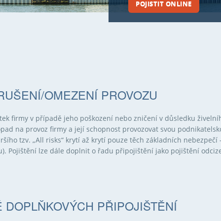
POJISTIT ONLINE
ERUŠENÍ/OMEZENÍ PROVOZU
ek firmy v případě jeho poškození nebo zničení v důsledku živelníh
pad na provoz firmy a její schopnost provozovat svou podnikatelsk
ího tzv. „All risks“ krytí až krytí pouze těch základních nebezpečí
. Pojištění lze dále doplnit o řadu připojištění jako pojištění odciz
Ě DOPLŇKOVÝCH PŘIPOJIŠTĚNÍ