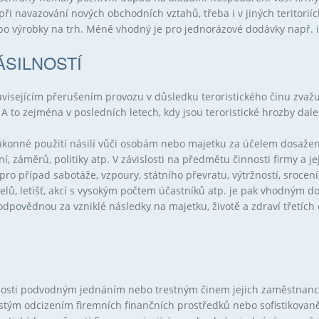
ou při navazování nových obchodních vztahů, třeba i v jiných teritor
ebo výrobky na trh. Méně vhodný je pro jednorázové dodávky např. i
ÁSILNOSTÍ
isejícím přerušením provozu v důsledku teroristického činu zvažu
 A to zejména v posledních letech, kdy jsou teroristické hrozby dalek
konné použití násilí vůči osobám nebo majetku za účelem dosažení 
ní, záměrů, politiky atp. V závislosti na předmětu činnosti firmy a j
 pro případ sabotáže, vzpoury, státního převratu, výtržností, srocen
telů, letišť, akcí s vysokým počtem účastníků atp. je pak vhodným 
odpovědnou za vzniklé následky na majetku, životě a zdraví třetích
čnosti podvodným jednáním nebo trestným činem jejich zaměstnanc
rostým odcizením firemních finančních prostředků nebo sofistikov