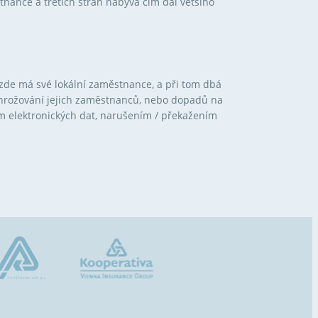
ance a třetích stran nabývá čím dál většího
 zde má své lokální zaměstnance, a při tom dbá
 ohrožování jejich zaměstnanců, nebo dopadů na
m elektronických dat, narušením / překažením