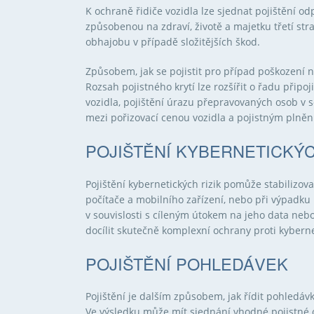
K ochraně řidiče vozidla lze sjednat pojištění 
způsobenou na zdraví, životě a majetku třetí st
obhajobu v případě složitějších škod.
Způsobem, jak se pojistit pro případ poškození ne
Rozsah pojistného krytí lze rozšířit o řadu připoj
vozidla, pojištění úrazu přepravovaných osob v so
mezi pořizovací cenou vozidla a pojistným plnění
POJIŠTĚNÍ KYBERNETICKÝC
Pojištění kybernetických rizik pomůže stabilizova
počítače a mobilního zařízení, nebo při výpadku
v souvislosti s cíleným útokem na jeho data nebo 
docílit skutečně komplexní ochrany proti kyber
POJIŠTĚNÍ POHLEDÁVEK
Pojištění je dalším způsobem, jak řídit pohledá
Ve výsledku může mít sjednání vhodné pojistné 