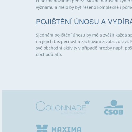
či pozměňováním peněz. Možné narušení kybernet
významu a mělo by být řešeno komplexně i pomoc
POJIŠTĚNÍ ÚNOSU A VYDÍR
Sjednání pojištění únosu by měla zvážit každá s
na jejich bezpečnost a zachování života, zdraví
své obchodní aktivity v případě hrozby např. p
obchodů atp.