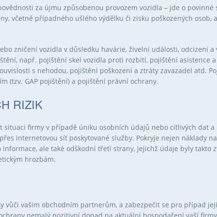
odpovědnosti za újmu způsobenou provozem vozidla – jde o povinné s
rany, včetně případného ušlého výdělku či zisku poškozených osob, 
bo zničení vozidla v důsledku havárie, živelní události, odcizení a 
ištění, např. pojištění skel vozidla proti rozbití, pojištění asisten
uvislosti s nehodou, pojištění poškození a ztráty zavazadel atd. Poji
m (tzv. GAP pojištění) a pojištění právní ochrany.
H RIZIK
t situaci firmy v případě úniku osobních údajů nebo citlivých dat a 
 přes internetovou síť poskytované služby. Pokryje nejen náklady n
informace, ale také odškodní třetí strany, jejichž údaje byly takto 
netickým hrozbám.
vky vůči vašim obchodním partnerům, a zabezpečit se pro případ je
ochrany nemalý pozitivní dopad na aktuální hospodaření vaší firmy