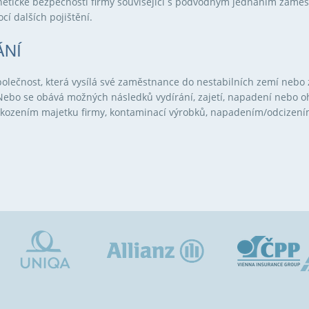
ické bezpečnosti firmy související s podvodným jednáním zaměstn
í dalších pojištění.
ÁNÍ
polečnost, která vysílá své zaměstnance do nestabilních zemí nebo
. Nebo se obává možných následků vydírání, zajetí, napadení nebo
oškozením majetku firmy, kontaminací výrobků, napadením/odcizení