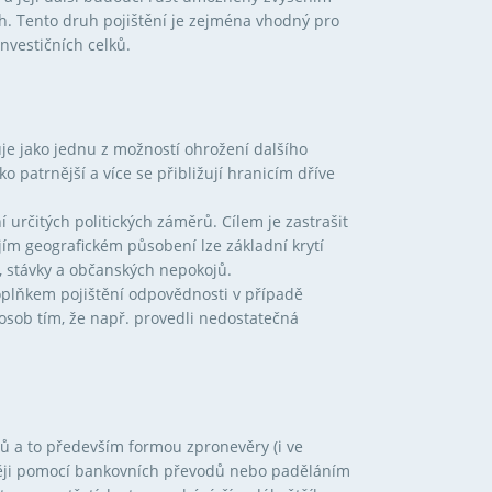
iích. Tento druh pojištění je zejména vhodný pro
nvestičních celků.
je jako jednu z možností ohrožení dalšího
o patrnější a více se přibližují hranicím dříve
určitých politických záměrů. Cílem je zastrašit
ejím geografickém působení lze základní krytí
í, stávky a občanských nepokojů.
doplňkem pojištění odpovědnosti v případě
 osob tím, že např. provedli nedostatečná
ů a to především formou zpronevěry (i ve
aněji pomocí bankovních převodů nebo paděláním