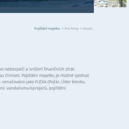
Pojištění majetku
<
Pro firmy
<
Domů
o nebezpečí a snížení finančních ztrát
ou činnost. Pojištění majetku je možné sjednat
 – označováno jako FLEXA (Požár, Úder blesku,
ení, vandalismu/sprejerů, pojištění