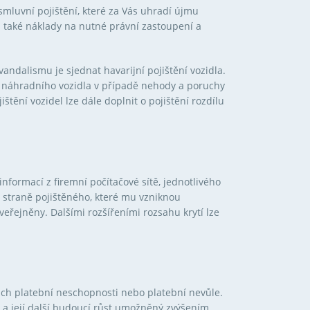
mluvní pojištění, které za Vás uhradí újmu
a také náklady na nutné právní zastoupení a
vandalismu je sjednat havarijní pojištění vozidla.
ce a náhradního vozidla v případě nehody a poruchy
štění vozidel lze dále doplnit o pojištění rozdílu
informací z firemní počítačové sítě, jednotlivého
a straně pojištěného, které mu vzniknou
zveřejněny. Dalšími rozšířeními rozsahu krytí lze
jich platební neschopnosti nebo platební nevůle.
 a její další budoucí růst umožněný zvýšením