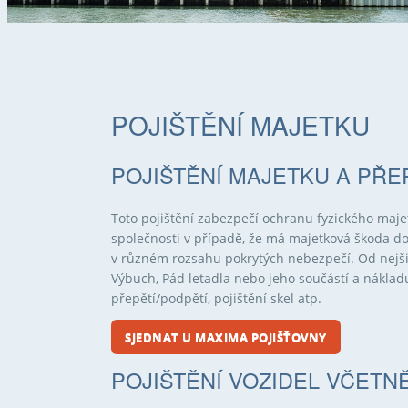
JSTE ZDE
POJIŠTĚNÍ MAJETKU
POJIŠTĚNÍ MAJETKU A PŘ
Toto pojištění zabezpečí ochranu fyzického majet
společnosti v případě, že má majetková škoda do
v různém rozsahu pokrytých nebezpečí. Od nejširš
Výbuch, Pád letadla nebo jeho součástí a nákladu)
přepětí/podpětí, pojištění skel atp.
SJEDNAT U MAXIMA POJIŠŤOVNY
POJIŠTĚNÍ VOZIDEL VČETN