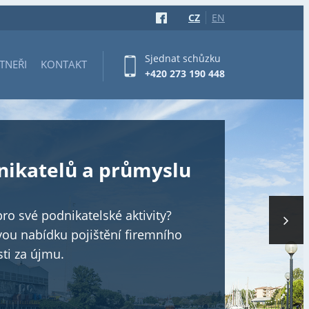
CZ
EN
Sjednat schůzku
TNEŘI
KONTAKT
+420 273 190 448
atelů a průmyslu
é podnikatelské aktivity?
ídku pojištění firemního
újmu.