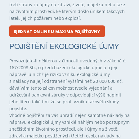
třetí strany za újmy na zdraví, životě, majetku nebo také
na životním prostředí, ke kterým došlo únikem takových
látek, jejich požárem nebo explozí.
SJEDNAT ONLINE U MAXIMA POJIŠŤOVNY
POJIŠTĚNÍ EKOLOGICKÉ ÚJMY
Provozujete-li některou z činností uvedených v zákoně č.
167/2008 Sb., o předcházení ekologické újmě a o její
nápravě, u nichž je riziko vzniku ekologické újmy
s náklady na její odstranění vyššími než 20 000 000 Kč,
dává Vám tento zákon možnost (vedle vyjednání a
udržování bankovní záruky v odpovídající výši) naplnit
jeho literu také tím, že se proti vzniku takovéto škody
pojistíte.
Vhodné pojištění za vás uhradí nejen samotné náklady na
nápravu ekologické újmy vzniklé náhlým nebo postupným
znečištěním životního prostředí, ale i újmy na životě,
zdraví a majetku postižených třetích osob, náklady na