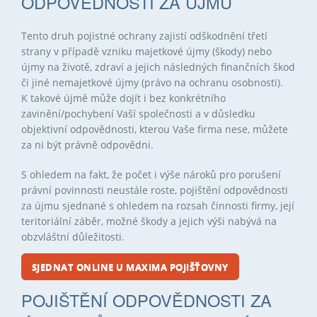
ODPOVĚDNOSTI ZA ÚJMU
Tento druh pojistné ochrany zajistí odškodnění třetí
strany v případě vzniku majetkové újmy (škody) nebo
újmy na životě, zdraví a jejich následných finančních škod
či jiné nemajetkové újmy (právo na ochranu osobnosti).
K takové újmě může dojít i bez konkrétního
zavinění/pochybení Vaší společnosti a v důsledku
objektivní odpovědnosti, kterou Vaše firma nese, můžete
za ni být právně odpovědni.
S ohledem na fakt, že počet i výše nároků pro porušení
právní povinnosti neustále roste, pojištění odpovědnosti
za újmu sjednané s ohledem na rozsah činnosti firmy, její
teritoriální záběr, možné škody a jejich výši nabývá na
obzvláštní důležitosti.
SJEDNAT ONLINE U MAXIMA POJIŠŤOVNY
POJIŠTĚNÍ ODPOVĚDNOSTI ZA