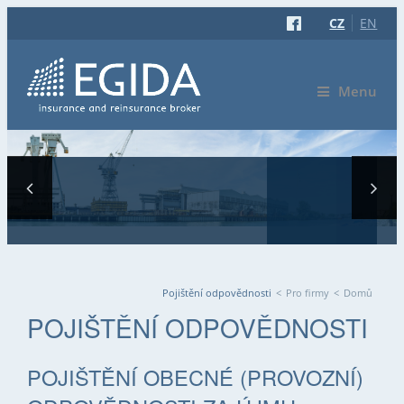
CZ
EN
Menu
Pojištění odpovědnosti
<
Pro firmy
<
Domů
JSTE ZDE
POJIŠTĚNÍ ODPOVĚDNOSTI
POJIŠTĚNÍ OBECNÉ (PROVOZNÍ)