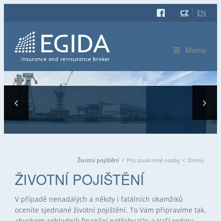
CZ
EN
Menu
Životní pojištění
<
Pro soukromé osoby
<
Domů
JSTE ZDE
ŽIVOTNÍ POJIŠTĚNÍ
V případě nenadálých a někdy i fatálních okamžiků
oceníte sjednané životní pojištění. To Vám připravíme tak,
abychom zohlednili finanční potřeby Vás a Vaší rodiny.