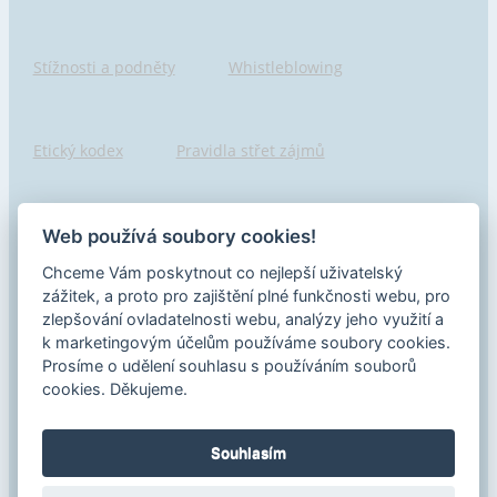
Stížnosti a podněty
Whistleblowing
Etický kodex
Pravidla střet zájmů
Hlášení porušení
Pojišťovny seznam
Web používá soubory cookies!
Chceme Vám poskytnout co nejlepší uživatelský
zážitek, a proto pro zajištění plné funkčnosti webu, pro
Informace o samostatném zprostředkovateli
zlepšování ovladatelnosti webu, analýzy jeho využití a
k marketingovým účelům používáme soubory cookies.
Prosíme o udělení souhlasu s používáním souborů
cookies. Děkujeme.
Ochrana spotřebitele
Souhlasím