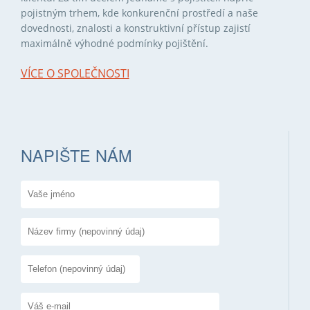
pojistným trhem, kde konkurenční prostředí a naše
dovednosti, znalosti a konstruktivní přístup zajistí
maximálně výhodné podmínky pojištění.
VÍCE O SPOLEČNOSTI
NAPIŠTE NÁM
Vaše jméno
*
Předmět
Společnost
Your phone
Vaše e-mailová adresa
*