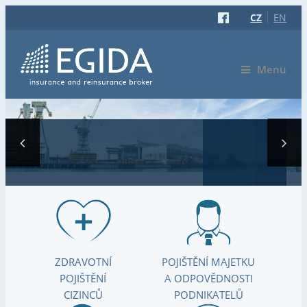
CZ
EN
Menu
ZDRAVOTNÍ
POJIŠTĚNÍ MAJETKU
POJIŠTĚNÍ
A ODPOVĚDNOSTI
CIZINCŮ
PODNIKATELŮ