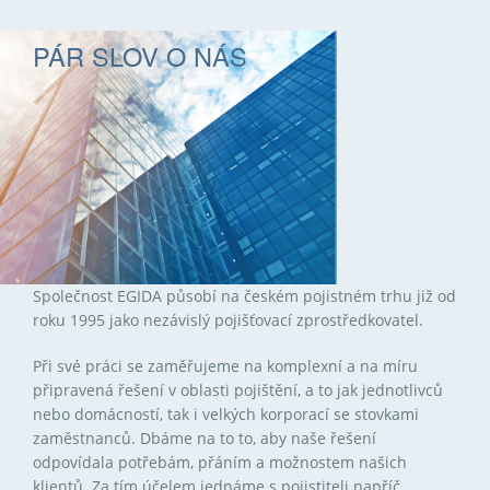
PÁR SLOV O NÁS
Společnost EGIDA působí na českém pojistném trhu již od
roku 1995 jako nezávislý pojišťovací zprostředkovatel.
Při své práci se zaměřujeme na komplexní a na míru
připravená řešení v oblasti pojištění, a to jak jednotlivců
nebo domácností, tak i velkých korporací se stovkami
zaměstnanců. Dbáme na to to, aby naše řešení
odpovídala potřebám, přáním a možnostem našich
klientů. Za tím účelem jednáme s pojistiteli napříč