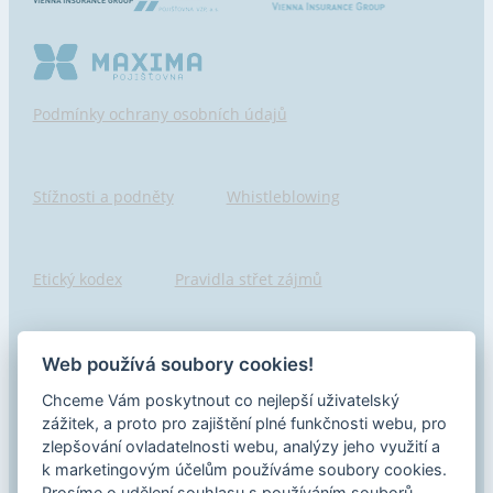
Podmínky ochrany osobních údajů
Stížnosti a podněty
Whistleblowing
Etický kodex
Pravidla střet zájmů
Hlášení porušení
Pojišťovny seznam
Web používá soubory cookies!
Chceme Vám poskytnout co nejlepší uživatelský
zážitek, a proto pro zajištění plné funkčnosti webu, pro
Informace o samostatném zprostředkovateli
zlepšování ovladatelnosti webu, analýzy jeho využití a
k marketingovým účelům používáme soubory cookies.
Prosíme o udělení souhlasu s používáním souborů