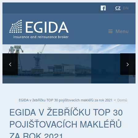
CZ
EN
Menu
EGIDA v žebříčku TOP 30 pojišťovacích makléřů za rok 2021
<
Domů
JSTE ZDE
EGIDA V ŽEBŘÍČKU TOP 30
POJIŠŤOVACÍCH MAKLÉŘŮ
ZA ROK 2021