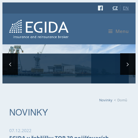
CZ
EN
Menu
Novinky
<
Domů
JSTE ZDE
NOVINKY
07.12.2022
EGIDA v žebříčku TOP 30 pojišťovacích