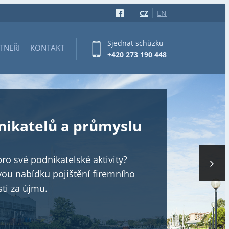
CZ
EN
Sjednat schůzku
TNEŘI
KONTAKT
+420 273 190 448
dnikatelů a průmyslu
pro své podnikatelské aktivity?
ou nabídku pojištění firemního
ti za újmu.