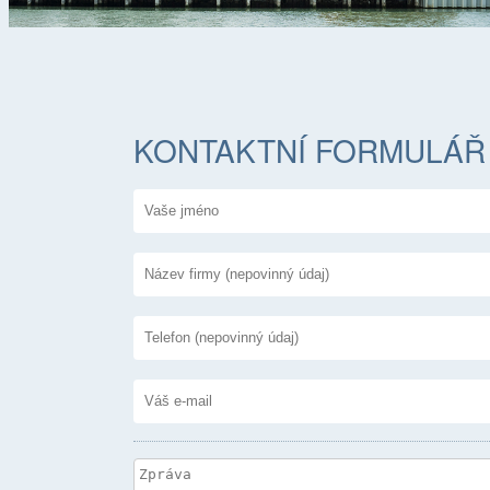
JSTE ZDE
KONTAKTNÍ FORMULÁŘ
Vaše jméno
*
Předmět
Společnost
Your phone
Vaše e-mailová adresa
*
Zpráva
*